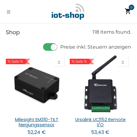
Zum Inhalt springen
0
Shop
118 items found.
Preise inkl. Steuern anzeigen
% Sale %
% Sale %
Milesight EM310-TILT
Ursalink UC1152 Remote
Neigungssensor
I/O
52,24
€
53,43
€