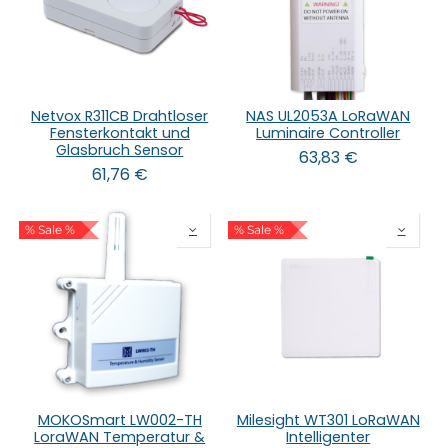
Netvox R311CB Drahtloser
NAS UL2053A LoRaWAN
Fensterkontakt und
Luminaire Controller
Glasbruch Sensor
63,83
€
61,76
€
% Sale %
% Sale %
MOKOSmart LW002-TH
Milesight WT301 LoRaWAN
LoraWAN Temperatur &
Intelligenter