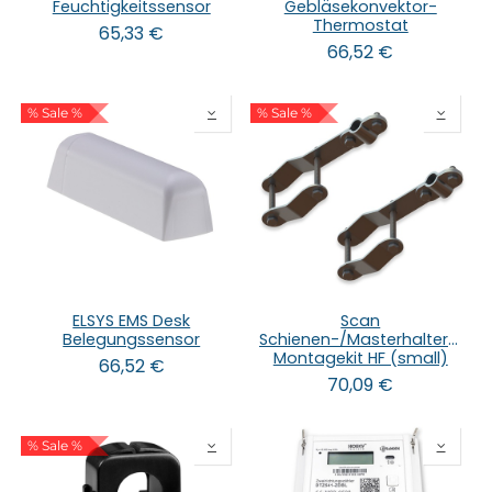
Feuchtigkeitssensor
Gebläsekonvektor-
Thermostat
65,33
€
66,52
€
% Sale %
% Sale %
ELSYS EMS Desk
Scan
Belegungssensor
Schienen-/Masterhalterung
Montagekit HF (small)
66,52
€
70,09
€
% Sale %