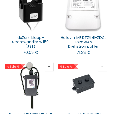
deZem Klapp-
Holley mME DTZ541-ZDCL
Stromwandler W150
LoRaWAN
(JST)
Drehstromzähler
70,09
€
71,28
€
% Sale %
% Sale %