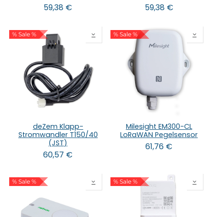
59,38
€
59,38
€
% Sale %
% Sale %
deZem Klapp-
Milesight EM300-CL
Stromwandler T150/40
LoRaWAN Pegelsensor
(JST)
61,76
€
60,57
€
% Sale %
% Sale %