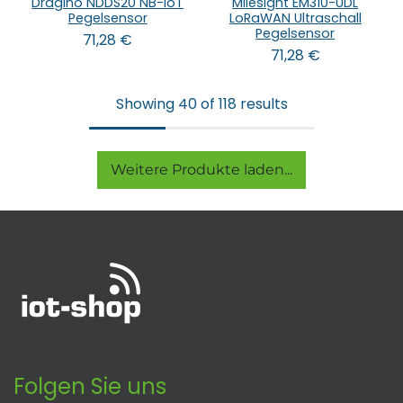
Dragino NDDS20 NB-IoT
Milesight EM310-UDL
Pegelsensor
LoRaWAN Ultraschall
Pegelsensor
71,28
€
71,28
€
Showing 40 of 118 results
Weitere Produkte laden...
Folgen Sie uns