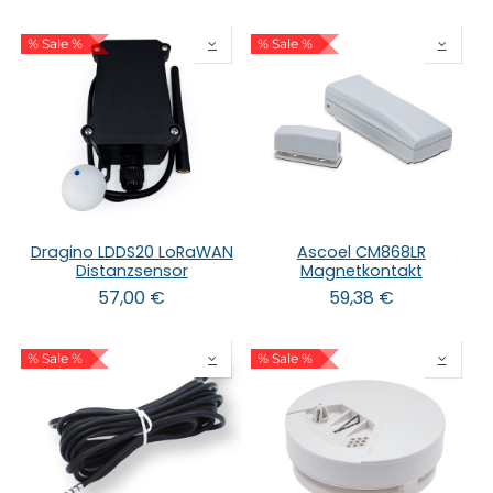
% Sale %
% Sale %
Dragino LDDS20 LoRaWAN
Ascoel CM868LR
Distanzsensor
Magnetkontakt
57,00
€
59,38
€
% Sale %
% Sale %