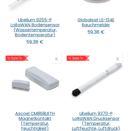
Libelium 9255-P
Globalsat LS-134E
LoRaWAN Bodensensor
Rauchmelder
(Wassertemperatur,
59,38
€
Bodentemperatur)
59,38
€
% Sale %
% Sale %
Ascoel CM868LRTH
Libelium 9370-P
Magnetkontakt
LoRaWAN Drucksensor
(Temperatur,
(Temperatur,
Feuchtigkeit)
Luftfeuchte, Luftdruck)