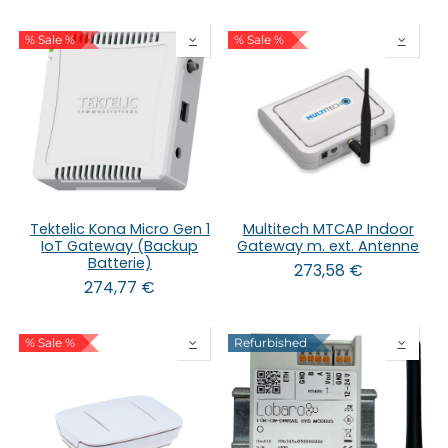
% Sale %
% Sale %
Tektelic Kona Micro Gen 1
Multitech MTCAP Indoor
IoT Gateway (Backup
Gateway m. ext. Antenne
Batterie)
273,58
€
274,77
€
% Sale %
Refurbished