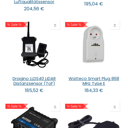
Luftqualitätssensor
195,04
€
204,56
€
% Sale %
% Sale %
Dragino LLDS40 LiDAR
Watteco Smart Plug 868
Distanzsensor (ToF)
MHz Type E
185,52
€
184,33
€
% Sale %
% Sale %