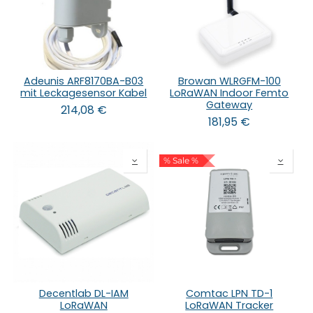
Adeunis ARF8170BA-B03
Browan WLRGFM-100
mit Leckagesensor Kabel
LoRaWAN Indoor Femto
Gateway
214,08
€
181,95
€
% Sale %
Decentlab DL-IAM
Comtac LPN TD-1
LoRaWAN
LoRaWAN Tracker