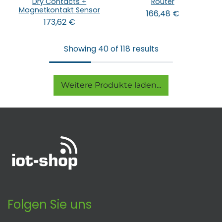
Dry Contacts +
Router
Magnetkontakt Sensor
166,48
€
173,62
€
Showing 40 of 118 results
Weitere Produkte laden...
Folgen Sie uns