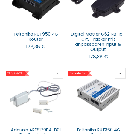
Teltonika RUT950 4G
Digital Matter G62 NB-IoT
Router
GPS Tracker mit
anpassbaren Input &
178,38
€
Output
178,38
€
% Sale %
% Sale %
Adeunis ARF8170BA-B01
Teltonika RUT360 4G