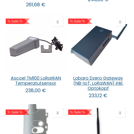
261,68
€
% Sale %
% Sale %
Ascoel TM100 LoRaWAN
Lobaro Dzero Gateway
Temperatutsensor
(NB-IoT, LoRaWAN) inkl.
Optokopf
238,00
€
233,12
€
% Sale %
% Sale %