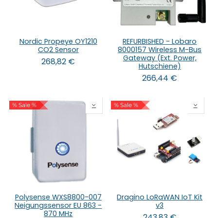
Nordic Propeye OY1210
REFURBISHED - Lobaro
CO2 Sensor
8000157 Wireless M-Bus
Gateway (Ext. Power,
268,82
€
Hutschiene)
266,44
€
% Sale %
% Sale %
Polysense WXS8800-007
Dragino LoRaWAN IoT Kit
Neigungssensor EU 863 -
v3
870 MHz
243,83
€