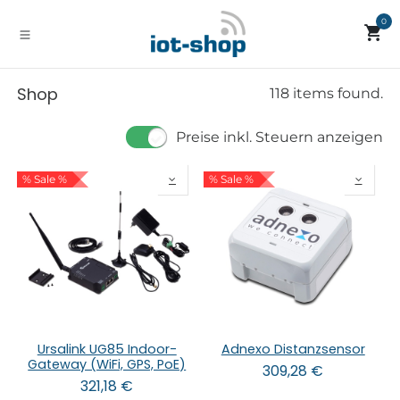
Zum Inhalt springen
0
Shop
118 items found.
Preise inkl. Steuern anzeigen
% Sale %
% Sale %
Ursalink UG85 Indoor-
Adnexo Distanzsensor
Gateway (WiFi, GPS, PoE)
309,28
€
321,18
€