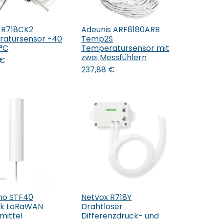
 R718CK2
Adeunis ARF8180ARB
den Warenkorb
In den Warenkorb
atursensor -40
Temp2S
5°C
Temperatursensor mit
zwei Messfühlern
€
237,88
€
mo STF40
Netvox R718Y
den Warenkorb
In den Warenkorb
ck LoRaWAN
Drahtloser
mittel
Differenzdruck- und