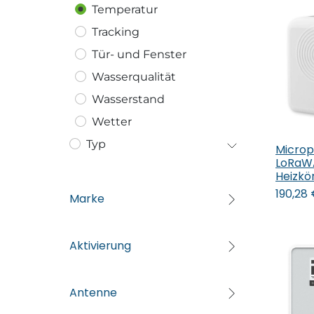
Temperatur
Tracking
Tür- und Fenster
Wasserqualität
Wasserstand
Wetter
Typ
Microp
In
LoRaW
Heizkö
190,28
Marke
Aktivierung
Antenne