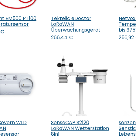
ght EM500 PT100
Tektelic eDoctor
Netvox
 den Warenkorb
In den Warenkorb
In 
ratursensor
LoRaWAN
Temper
Überwachungsgerät
bis 37
€
266,44
€
256,92
 Severn WLD
SenseCAP S2120
senze
 den Warenkorb
In den Warenkorb
In 
AN
LoRaWAN Wetterstation
Sensti
esensor
8in1
Lebens