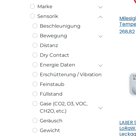
Marke
Sensorik
Milesi
In
Tempe
Beschleunigung
268,82
Bewegung
Distanz
Dry Contact
Energie Daten
Erschütterung / Vibration
Feinstaub
Füllstand
Gase (CO2, O3, VOC,
CH2O, etc.)
Geräusch
LAIIER
In
LoRaW
Gewicht
Leckag