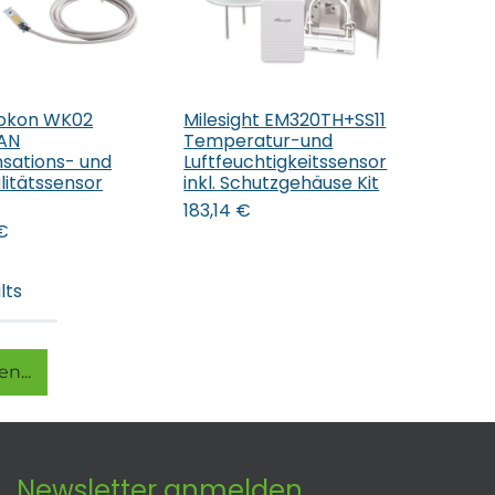
okon WK02
Milesight EM320TH+SS11
In den Warenkorb
AN
Temperatur-und
sations- und
Luftfeuchtigkeitssensor
litätssensor
inkl. Schutzgehäuse Kit
183,14
€
€
lts
n...
Newsletter anmelden