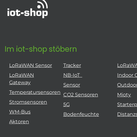
Im iot-shop stöbern
LoRaWAN Sensor
Tracker
LoRaW
LoRaWAN
NB-IoT
Indoor 
Gateway
Sensor
Outdoo
Temperatursensoren
CO2 Sensoren
Mioty
Stromsensoren
5G
Starter
WM-Bus
Bodenfeuchte
Distanz
Aktoren