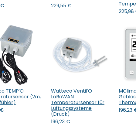
Temper
€
229,55
€
225,98
co TEMP'O
Watteco Ventil'O
MClim
 den Warenkorb
In 
atursensor (2m,
LoRaWAN
Gebläs
fühler)
Temperatursensor für
Thermo
Lüftungssysteme
€
196,23
(Druck)
196,23
€