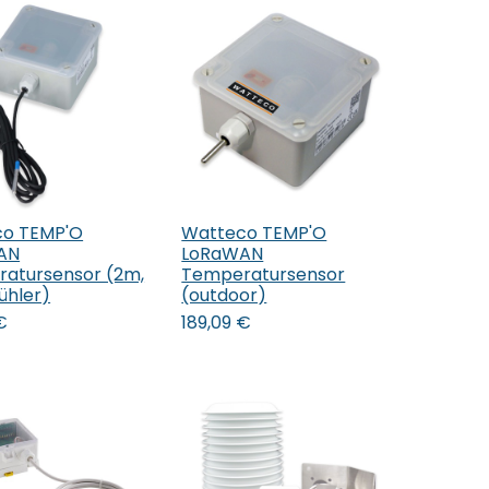
co TEMP'O
Watteco TEMP'O
den Warenkorb
In den Warenkorb
AN
LoRaWAN
atursensor (2m,
Temperatursensor
ühler)
(outdoor)
€
189,09
€