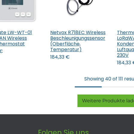
ate LW-WT-01
Netvox R718EC Wireless
Therm
 den Warenkorb
In den Warenkorb
N Wireless
Beschleunigungssensor
LoRaW
hermostat
(Oberfläche,
Konden
Temperatur)
Luftqua
€
230V
184,33
€
184,33
Showing 40 of 111 resu
Weitere Produkte lade
Folgen Sie uns