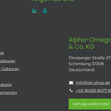
Alpha-Omega
& Co. KG
AN
Flinsberger Straße 27
Gateway
Schimberg 37308
r Gateway
Deutschland
info@iot-shop.de
pakete
+49 36082 8477-9
sensoren
Vertrag widerrufen