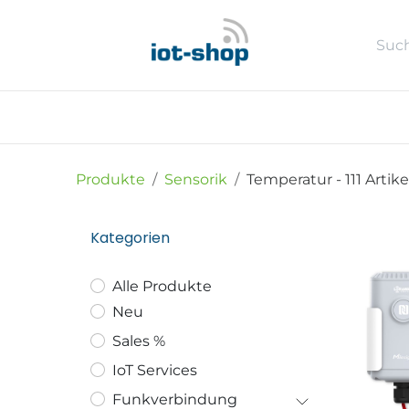
Zum Inhalt springen
Neu
Shop
Sales %
Usecase
Produkte
Sensorik
Temperatur
- 111 Artike
Kategorien
Alle Produkte
Neu
Sales %
IoT Services
Funkverbindung