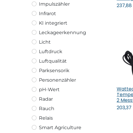
Impulszähler
237,88
Infrarot
KI integriert
Leckageerkennung
Licht
Luftdruck
Luftqualität
Parksensorik
Personenzähler
Watte
pH-Wert
In
Temper
Radar
2 Mess
203,37
Rauch
Relais
Smart Agriculture