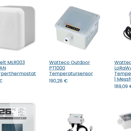
elt MLR003
Watteco Outdoor
Watte
 den Warenkorb
In den Warenkorb
In 
AN
PT1000
LoRaW
rperthermostat
Temperatursensor
Temper
1 Messf
€
190,28
€
189,09